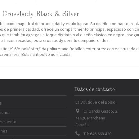
 Crossbody Black & Silver
inación magistral de practicidad y estilo lujoso. Su diseño compacto, rea
es de primera calidad, ofrece un compartimento principal espacioso con ci
 que también agrega un toque distintivo al diseño clásico en negro, asegu
ra hacer recados, este crossbody será tu compañero ideal.
tida/9.6% poliéster/1% poliuretano Detalles exteriores: correa cruzada des
 cremallera. Bolsa antipolvo no incluida
Datos de contacto
La Boutique del Bolso
s
C/ García Gasco, 2
ciones
41620 Marchena
descuento
España
ones
Tlf:
646 668 420