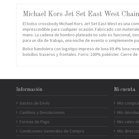
Michael Kors Jet Set East West Chain
El bolso crossbody Michael Kors Jet Set East West es una comb
imprescindible para cualquier ocasión. Fabricado con material
mano. La cadena de hombro plateada no solo es funcional, sino
para un día de trabajo, una noche de evento o simplemente pa
Bolso bandolera con logotipo impreso de lona 89.4% lona reves
bolsillos traseros y frontales. Forro: 100% poliéster. Cierre de
Información
Mi cuenta
Gastos de Envío
Mis compra
Cambios y Devoluciones
Mis devolu
Formas de Pago
Mis vales 
Condiciones Generales de Compra
Mis direcci