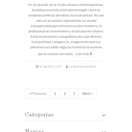
En el corazón de la moda urbana contemporánea,
los bolsos mochila antirrobo emergen como la
simbiosis perfecta de estilo y funcionalidad. No son
solo un accesorio; representan un aliado
indispensable para el trotamundos moderno, el
profesional en movimiento y el estudiante urbano.
Estos innovadores compañeros de viaje ofrecen
tranquilidad y elegancia, asegurando que tus
pertenencias estén seguras mientras te mueves
por la ciudad con estilo.
Leer más
01 Sep 2023, 13:11
La Boutique del Bolso
« Previous
1
2
3
Next »
Categorías
Marcas