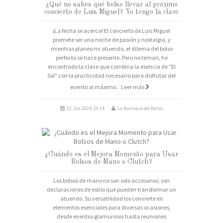
¿Qué no sabes qué bolso llevar al próximo
concierto de Luis Miguel? Yo tengo la clave
¡La fecha se acerca! El concierto de Luis Miguel
promete ser una noche de pasión y nostalgia, y
mientras planeo mi atuendo, el dilema del bolso
perfecto se hace presente. Pero no teman, he
encontrado la clave que combina la esencia de "El
Sol" con la practicidad necesaria para disfrutar del
evento al máximo.
Leer más
12 Jan 2024, 20:14
La Boutique del Bolso
¿Cuándo es el Mejora Momento para Usar
Bolsos de Mano o Clutch?
Los bolsos de mano no son solo accesorios; son
declaraciones de estilo que pueden transformar un
atuendo. Su versatilidad los convierte en
elementos esenciales para diversas ocasiones,
desde eventos glamurosos hasta reuniones