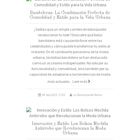
Bandoleras: La Combinación Perfecta de
Comodidad y Estilo para la Vida Urbana
¿Sabías que un simple cambio de bolso puede
revolucionar tu look? Descubre qué bolso
bandolera está causando furor entre las
celebridades y cómo puede transformar tu estilo al
instante. En el cambiante panorama de la moda
urbana, los bolsos bandolera se han destacado
como un accesorio indispensable. No solo por su
funcionalidad y comodidad, sino también por su
capacidad de adaptarse a las tendencias de moda
más actuales.
Leer más
08 Sep 2023, 17:02
La Boutique del Bolso
Innovación y Estilo: Los Bolsos Mochila
Antirrobo que Revolucionan la Moda
Urbana