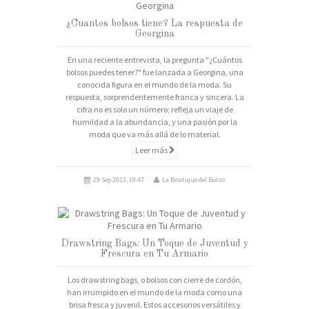
¿Cuantos bolsos tiene? La respuesta de
Georgina
En una reciente entrevista, la pregunta "¿Cuántos
bolsos puedes tener?" fue lanzada a Georgina, una
conocida figura en el mundo de la moda. Su
respuesta, sorprendentemente franca y sincera. La
cifra no es solo un número; refleja un viaje de
humildad a la abundancia, y una pasión por la
moda que va más allá de lo material.
Leer más
29 Sep 2023, 18:47
La Boutique del Bolso
Drawstring Bags: Un Toque de Juventud y
Frescura en Tu Armario
Los drawstring bags, o bolsos con cierre de cordón,
han irrumpido en el mundo de la moda como una
brisa fresca y juvenil. Estos accesorios versátiles y