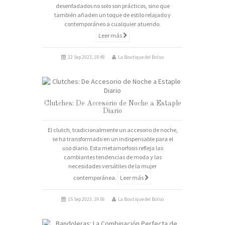
desenfadados no solo son prácticos, sino que
también añaden un toque de estilo relajado y
contemporáneo a cualquier atuendo.
Leer más
22 Sep 2023, 18:48
La Boutique del Bolso
Clutches: De Accesorio de Noche a Estaple
Diario
El clutch, tradicionalmente un accesorio de noche,
se ha transformado en un indispensable para el
uso diario. Esta metamorfosis refleja las
cambiantes tendencias de moda y las
necesidades versátiles de la mujer
contemporánea.
Leer más
15 Sep 2023, 19:56
La Boutique del Bolso