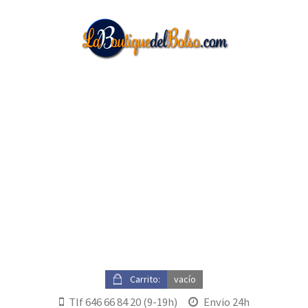
Carrito:
vacío
Tlf
646 66 84 20
(9-19h)
Envio 24h