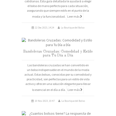
cotidianas. Esta guía detallada te ayudará a elegir
el bolso de mano perfecto para cada situación,
asegurando que siempre estés en el punto de la
moda y la funcionalidad.
Leer más
22 Dec 2023, 14:24
La Boutique del Bolso
Bandoleras Cruzadas: Comodidad y Estilo
para Tu Día a Día
Las bandoleras cruzadas se han convertido en
un bolso indispensable en el mundo de la moda
actual. Estas bolsas, conocidas por su comodidad y
practicidad, son perfectas para un estilo de vida
activo y ofrecen una solución elegante para llevar
lo esencial en el día a día.
Leer más
10 Nov 2023, 10:47
La Boutique del Bolso