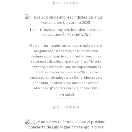
21 Jun 2025, 13:24
Los 10 bolsos imprescindibles para tus
vacaciones de verano 2025
El verano ha llegado con toda su energía, y con él
las ganas de escaparnos, descubrir nuevos
destinos y disfrutar del sol con estilo. Pero… ¿ya
sabes qué bolsos llevarás en tu maleta? En este
post te revelamos los 10 bolsos imprescindibles
para tus vacaciones de verano 2025: piezas
versátiles, funcionales y a la última, ideales para
cada plan, desde la playa hasta una cena al
atardecer. ¡Prepárate para viajar con estilo!
Leer más
21 Jun 2025, 13:07